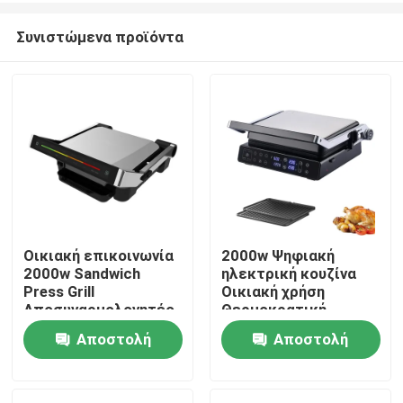
Συνιστώμενα προϊόντα
Οικιακή επικοινωνία
2000w Ψηφιακή
2000w Sandwich
ηλεκτρική κουζίνα
Σπίτι
Press Grill
Οικιακή χρήση
Αποσυναρμολογητέο
Θερμοκρατική
Πλάκετ Πανίνι Grill
ανίχνευση Επιλογή με
Αποστολή
Αποστολή
Προϊόντα
αποσυναρμολογήσιμη
πλάκα Ptfe και
ερώτησης
ερώτησης
έλεγχο ύψους
Βίντεο