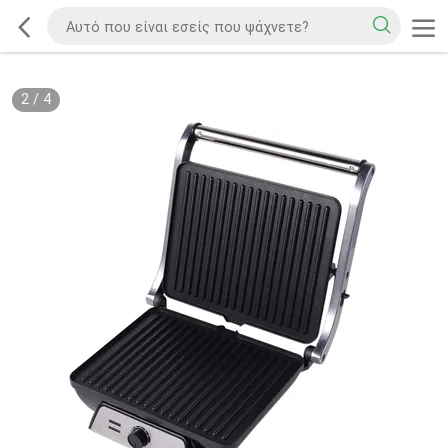
2
/
4